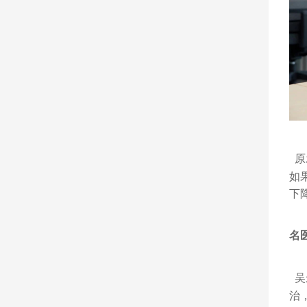
原
如
下
名
吴
治