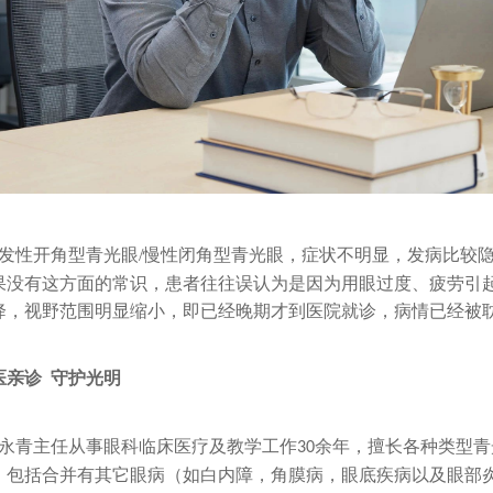
发性开角型青光眼/慢性闭角型青光眼，症状不明显，发病比较
果没有这方面的常识，患者往往误认为是因为用眼过度、疲劳引
降，视野范围明显缩小，即已经晚期才到医院就诊，病情已经被
医亲诊
守护光明
永青主任从事眼科临床医疗及教学工作
余年，擅长各种类型青
30
，包括合并有其它眼病（如白内障，角膜病，眼底疾病以及眼部