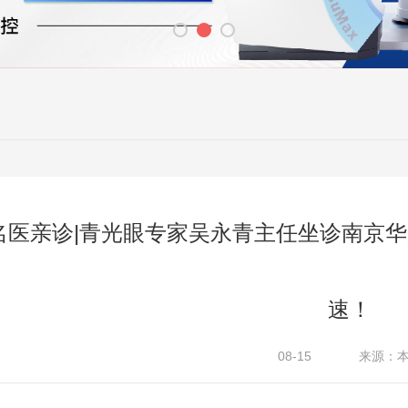
名医亲诊|青光眼专家吴永青主任坐诊南京
速！
08-15
来源：