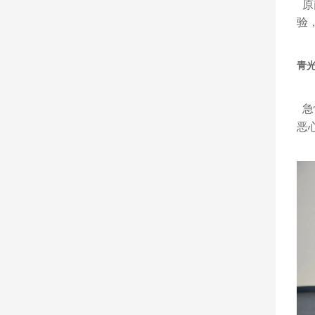
原
验
青光
急
恶