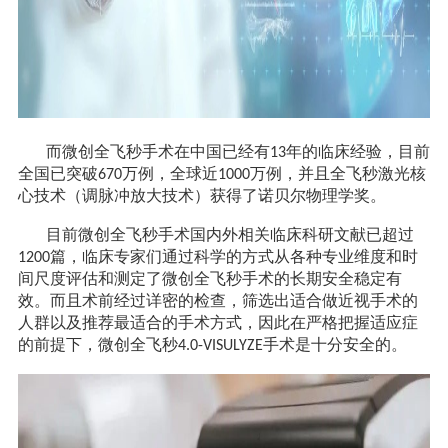
而微创全飞秒手术在中国已经有
年的临床经验，目前
13
全国已突破
万例，全球近
万例，并且全飞秒激光核
670
1000
心技术（调脉冲放大技术）获得了诺贝尔物理学奖。
目前微创全飞秒手术国内外相关临床科研文献已超过
篇，临床专家们通过科学的方式从各种专业维度和时
1200
间尺度评估和测定了微创全飞秒手术的长期安全稳定有
效。而且术前经过详密的检查，筛选出适合做近视手术的
人群以及推荐最适合的手术方式，因此在严格把握适应症
的前提下，微创全飞秒
手术是十分安全的。
4.0-VISULYZE