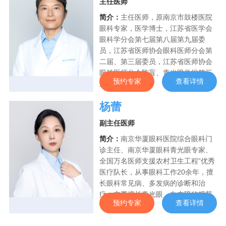
主任医师
简介：
主任医师，原南京市鼓楼医院
眼科专家，医学博士，江苏省医学会
眼科学分会第七届第八届第九届委
员，江苏省医师协会眼科医师分会第
二届、第三届委员，江苏省医师协会
眼科医师分会防盲、青光眼学组第三
预约专家
查看详情
届委员会委员
杨蕾
副主任医师
简介：
南京华厦眼科医院综合眼科门
诊主任、南京华厦眼科青光眼专家、
全国万名医师支援农村卫生工程”优秀
医疗队长，从事眼科工作20余年，擅
长眼科常见病、多发病的诊断和治
疗。主要擅长青光眼、白内障的规范
预约专家
查看详情
化诊疗，对难···