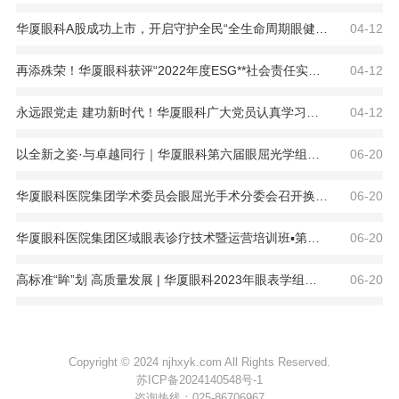
华厦眼科A股成功上市，开启守护全民“全生命周期眼健康”新征程
04-12
再添殊荣！华厦眼科获评“2022年度ESG**社会责任实践企业”
04-12
永远跟党走 建功新时代！华厦眼科广大党员认真学习贯彻党的二十大精神
04-12
以全新之姿·与卓越同行｜华厦眼科第六届眼屈光学组会议暨屈光项目运营管理会议在厦圆满召开
06-20
华厦眼科医院集团学术委员会眼屈光手术分委会召开换届选举大会
06-20
华厦眼科医院集团区域眼表诊疗技术暨运营培训班▪第六期圆满召开
06-20
高标准“眸”划 高质量发展 | 华厦眼科2023年眼表学组会议暨眼表运营工作会议在厦召开
06-20
Copyright © 2024 njhxyk.com All Rights Reserved.
苏ICP备2024140548号-1
咨询热线：
025-86706967