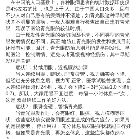
在中国的人口基数上，各种眼病患者的统计数据即使仅
是4%左右的比 ，也是上千 人。由于中国人口众多，且有
不少人对自己患有的疾病并不清楚，如青光眼这种早期症
状并不明显的眼病，一般人很难自行检查出自己患有青光
眼，延误了医治青光眼的较佳时期。
由于原发性青光眼的确切病因不清，不同类型的青光
眼发病情况也不同，真正 地防止青光眼的发生和发展目前
还没有可能，因此，青光眼防治原则只能是早期发现、早
期医治，控制病情、避免或者延缓视神经损伤，其中早期
发现是关键。
症状1：持续用眼，近视骤然加深
当人连续用眼，睫状肌非常疲劳，视力确实会下降。
但经过充分休息之后，视力可 正常。医学试验曾发现，当
人连续视物超过2小时，视力会下降2～3行(如由1.0下降到
0.7)。所以，大家用眼不宜过度，每隔一小时休息一*次，
这是 双眼继续工作的好方法。
症状2：眼珠变硬，警惕青光眼
当青光眼发作时，会有眼红、眼痛、视力模糊等症
状。这些症状确实很像用眼过度造成的视力疲劳，如果真
的是视疲劳， 停止用眼，充分休息后双眼症状就能自行好
转。但如果是青光眼，再怎么休息，这些症状都依然存