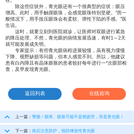
在。
除这些症状外，青光眼还有一个很典型的症状：眼压
增高。此时，用手触摸眼珠，会感觉眼珠特别坚硬。“而一
般情况下，用手按压眼珠会有柔软、弹性下陷的手感。”医
生说。
这时，就要立刻到医院就诊，让医师对双眼进行紧急
的降压处理。不然，青光眼的病情发展迅速，有时1～2天
就可能发展成失明。
专家提示：有些青光眼病程进展较慢，虽有视力缓慢
下降、视野缺损等问题，但本人感觉不到。所以，他建议
患有白内障且有晶体膨胀的患者较好每年进行一*次眼部检
查，及早发现青光眼。
返回列表
在线咨询
上一篇：
警惕！眼疼、眼胀可能不是视疲劳，而是青光眼！
下一篇：
病后注意防护，慎防继发性青光眼